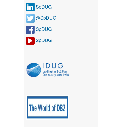
SpDUG
@SpDUG
SpDUG
SpDUG