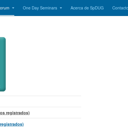
Forum
One Day Seminars
Acerca de SpDUG
Contact
os registrados)
registrados)